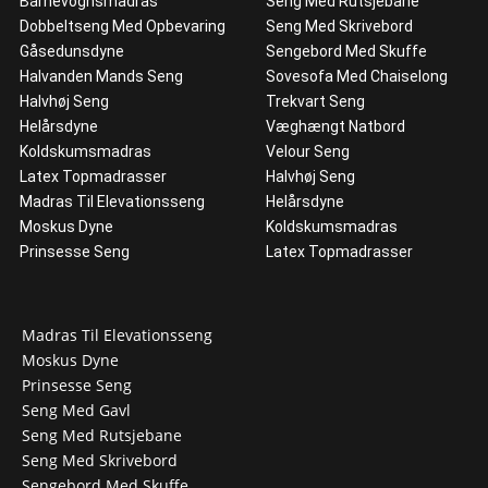
Barnevognsmadras
Seng Med Rutsjebane
Dobbeltseng Med Opbevaring
Seng Med Skrivebord
Gåsedunsdyne
Sengebord Med Skuffe
Halvanden Mands Seng
Sovesofa Med Chaiselong
Halvhøj Seng
Trekvart Seng
Helårsdyne
Væghængt Natbord
Koldskumsmadras
Velour Seng
Latex Topmadrasser
Halvhøj Seng
Madras Til Elevationsseng
Helårsdyne
Moskus Dyne
Koldskumsmadras
Prinsesse Seng
Latex Topmadrasser
Madras Til Elevationsseng
Moskus Dyne
Prinsesse Seng
Seng Med Gavl
Seng Med Rutsjebane
Seng Med Skrivebord
Sengebord Med Skuffe