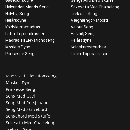
Gåsedunsdyne
Sengebord Med Skuffe
Halvanden Mands Seng
Sovesofa Med Chaiselong
Halvhøj Seng
Trekvart Seng
Helårsdyne
Væghængt Natbord
Koldskumsmadras
Velour Seng
Latex Topmadrasser
Halvhøj Seng
Madras Til Elevationsseng
Helårsdyne
Moskus Dyne
Koldskumsmadras
Prinsesse Seng
Latex Topmadrasser
Madras Til Elevationsseng
Moskus Dyne
Prinsesse Seng
Seng Med Gavl
Seng Med Rutsjebane
Seng Med Skrivebord
Sengebord Med Skuffe
Sovesofa Med Chaiselong
Trekvart Seng