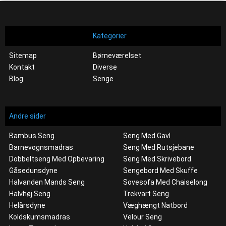
Kategorier
Sitemap
Børneværelset
Kontakt
Diverse
Blog
Senge
Andre sider
Bambus Seng
Seng Med Gavl
Barnevognsmadras
Seng Med Rutsjebane
Dobbeltseng Med Opbevaring
Seng Med Skrivebord
Gåsedunsdyne
Sengebord Med Skuffe
Halvanden Mands Seng
Sovesofa Med Chaiselong
Halvhøj Seng
Trekvart Seng
Helårsdyne
Væghængt Natbord
Koldskumsmadras
Velour Seng