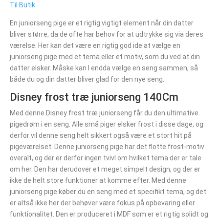
Til Butik
En juniorseng pige er et rigtig vigtigt element når din datter
bliver større, da de ofte har behov for at udtrykke sig via deres
værelse. Her kan det være en rigtig god ide at vælge en
juniorseng pige med et tema eller et motiv, som du ved at din
datter elsker. Måske kan I endda vælge en seng sammen, så
både du og din datter bliver glad for den nye seng.
Disney frost træ juniorseng 140Cm
Med denne Disney frost træ juniorseng får du den ultimative
pigedrøm i en seng. Alle små piger elsker frost i disse dage, og
derfor vil denne seng helt sikkert også være et stort hit på
pigeværelset. Denne juniorseng pige har det flotte frost-motiv
overalt, og der er derfor ingen tvivl om hvilket tema der er tale
om her. Den har derudover et meget simpelt design, og der er
ikke de helt store funktioner at komme efter. Med denne
juniorseng pige køber du en seng med et specifikt tema, og det
er altså ikke her der behøver være fokus på opbevaring eller
funktionalitet. Den er produceret i MDF som er et rigtig solidt og