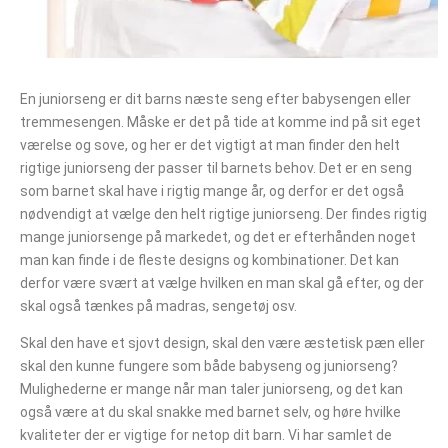
En juniorseng er dit barns næste seng efter babysengen eller
tremmesengen. Måske er det på tide at komme ind på sit eget
værelse og sove, og her er det vigtigt at man finder den helt
rigtige juniorseng der passer til barnets behov. Det er en seng
som barnet skal have i rigtig mange år, og derfor er det også
nødvendigt at vælge den helt rigtige juniorseng. Der findes rigtig
mange juniorsenge på markedet, og det er efterhånden noget
man kan finde i de fleste designs og kombinationer. Det kan
derfor være svært at vælge hvilken en man skal gå efter, og der
skal også tænkes på madras, sengetøj osv.
Skal den have et sjovt design, skal den være æstetisk pæn eller
skal den kunne fungere som både babyseng og juniorseng?
Mulighederne er mange når man taler juniorseng, og det kan
også være at du skal snakke med barnet selv, og høre hvilke
kvaliteter der er vigtige for netop dit barn. Vi har samlet de