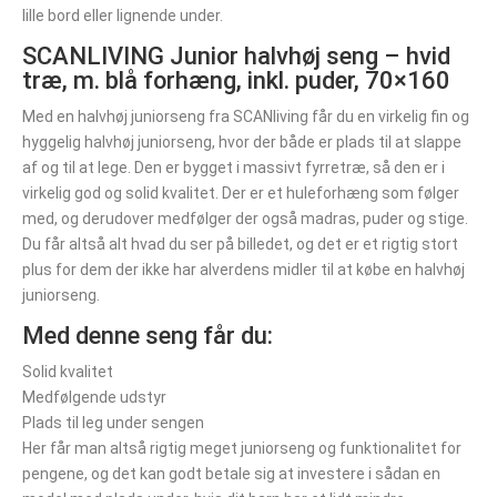
lille bord eller lignende under.
SCANLIVING Junior halvhøj seng – hvid
træ, m. blå forhæng, inkl. puder, 70×160
Med en halvhøj juniorseng fra SCANliving får du en virkelig fin og
hyggelig halvhøj juniorseng, hvor der både er plads til at slappe
af og til at lege. Den er bygget i massivt fyrretræ, så den er i
virkelig god og solid kvalitet. Der er et huleforhæng som følger
med, og derudover medfølger der også madras, puder og stige.
Du får altså alt hvad du ser på billedet, og det er et rigtig stort
plus for dem der ikke har alverdens midler til at købe en halvhøj
juniorseng.
Med denne seng får du:
Solid kvalitet
Medfølgende udstyr
Plads til leg under sengen
Her får man altså rigtig meget juniorseng og funktionalitet for
pengene, og det kan godt betale sig at investere i sådan en