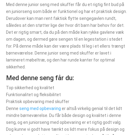
Med denne junior seng med skuffer får du et rigtig fint bud på
en juniorseng som både er funktionel og har et praktisk design.
Derudover kan man rent faktisk flytte sengegavlen rundt,
således at den støtter lige der hvor dit barn har behov for det.
Det er rigtig smart, da du på den måde kan rykke gavlene væk
om dagen, og dermed gøre sengen til en legestation i stedet
for. På denne måde kan der være plads til leg i et ellers trængt
børneværelse. Denne junior seng med skuffer er lavet i
lamineret møbeltræ, og den har runde kanter for optimal
sikkerhed.
Med denne seng får du:
Top sikkerhed og kvalitet
Funktionalitet og fleksibilitet
Praktisk opbevaring med skuffer
Denne
seng med opbevaring
er altså virkelig genial til det lidt
mindre børneværelse. Du får både design og kvalitet i denne
seng, og en juniorseng med opbevaring er et rigtig godt valg.
Dog kunne vi godt have tænkt os lidt mere fokus på design og