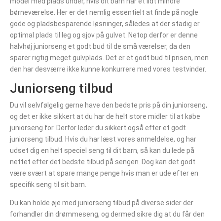
model med plads under, hvis dit barn har et lidt mindre
børneværelse. Her er det nemlig essentielt at finde på nogle
gode og pladsbesparende løsninger, således at der stadig er
optimal plads til leg og sjov på gulvet. Netop derfor er denne
halvhøj juniorseng et godt bud til de små værelser, da den
sparer rigtig meget gulvplads. Det er et godt bud til prisen, men
den har desværre ikke kunne konkurrere med vores testvinder.
Juniorseng tilbud
Du vil selvfølgelig gerne have den bedste pris på din juniorseng,
og det er ikke sikkert at du har de helt store midler til at købe
juniorseng for. Derfor leder du sikkert også efter et godt
juniorseng tilbud. Hvis du har læst vores anmeldelse, og har
udset dig en helt speciel seng til dit barn, så kan du lede på
nettet efter det bedste tilbud på sengen. Dog kan det godt
være svært at spare mange penge hvis man er ude efter en
specifik seng til sit barn.
Du kan holde øje med juniorseng tilbud på diverse sider der
forhandler din drømmeseng, og dermed sikre dig at du får den