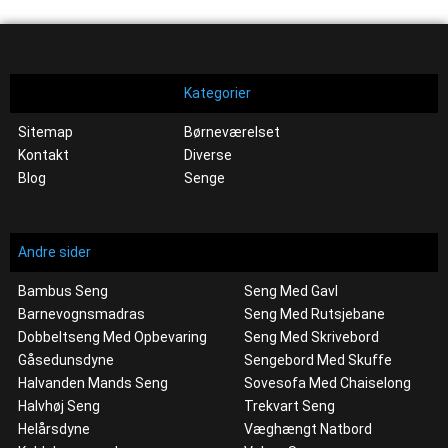
Kategorier
Sitemap
Børneværelset
Kontakt
Diverse
Blog
Senge
Andre sider
Bambus Seng
Seng Med Gavl
Barnevognsmadras
Seng Med Rutsjebane
Dobbeltseng Med Opbevaring
Seng Med Skrivebord
Gåsedunsdyne
Sengebord Med Skuffe
Halvanden Mands Seng
Sovesofa Med Chaiselong
Halvhøj Seng
Trekvart Seng
Helårsdyne
Væghængt Natbord