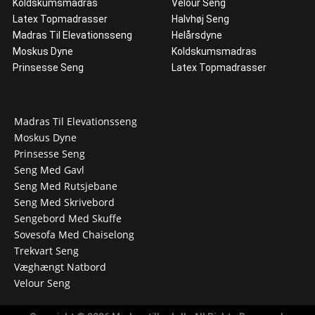
Koldskumsmadras
Velour Seng
Latex Topmadrasser
Halvhøj Seng
Madras Til Elevationsseng
Helårsdyne
Moskus Dyne
Koldskumsmadras
Prinsesse Seng
Latex Topmadrasser
Madras Til Elevationsseng
Moskus Dyne
Prinsesse Seng
Seng Med Gavl
Seng Med Rutsjebane
Seng Med Skrivebord
Sengebord Med Skuffe
Sovesofa Med Chaiselong
Trekvart Seng
Væghængt Natbord
Velour Seng