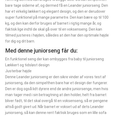
bare tage siderne af, og dermed få en Leander juniorseng. Den
har et virkelig lækkert og elegant design, og den er derudover
super funktionel på mange parametre. Den kan bære op til 100
kg, og den kan derfor bruges af barnet i rigtig mange år, og
faktisk lige indtil de skal gå over til en voksenseng. Den kan
tilmed justeres i højden, således at den har den optimale højde
for dig og dit barn.
Med denne juniorseng får du:
En funktionel seng der kan ombygges fra baby til juniorseng
Lækkert og tidsløst design
Justerbar højde
Denne Leander juniorseng er den sikre vinder af vores test af
juniorseng, da den simpelthen bare har et design der fungerer.
Den er dog også lidt dyrere end de andre juniorsenge, men hvis
man tager med i sin betragtning at den holder, helt fra barnet
bliver født, til det skal overgå til en voksenseng, så er pengene
altså godt givet ud. Når barnet er vokset ud af dets Leander
juniorseng, så kan denne rent faktisk bruges som en lille sofa