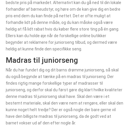
bedste pris på markedet. Alternativt kan du gå ned til din lokale
forhandler af børneudstyr, og høre om de kan give dig en bedre
pris end dem du kan finde på nettet. Det er ofte muligt at
forhandle lidt på denne måde, og du kan måske også være
heldig at få lidt rabat hvis du køber flere store ting på én gang.
Ellers kan du holde øje når de forskellige online butikker
begynder at reklamere for juniorseng tilbud, og dermed være
heldig at kunne finde den specifikke seng.
Madras til juniorseng
Når du har fundet dig og dit barns drømme juniorseng, så skal
du også begynde at tænke på en madras til juniorseng. Der
findes rigtig mange forskellige typer af madrasser til
juniorseng, og derfor skal du først gøre dig klart hvilke kvaliteter
denne madras til juniorseng skal have. Skal den være i et
bestemt materiale, skal den være nem at rengøre, eller skal den
kunne noget helt tredje? Der er også nogle der bare gerne vil
have den billigste madras til juniorseng, da de godt ved at
barnet vokser ud af den efter nogle år.