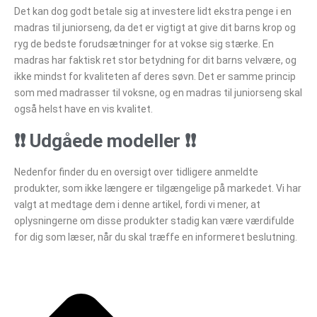
Det kan dog godt betale sig at investere lidt ekstra penge i en
madras til juniorseng, da det er vigtigt at give dit barns krop og
ryg de bedste forudsætninger for at vokse sig stærke. En
madras har faktisk ret stor betydning for dit barns velvære, og
ikke mindst for kvaliteten af deres søvn. Det er samme princip
som med madrasser til voksne, og en madras til juniorseng skal
også helst have en vis kvalitet.
❗❗ Udgåede modeller ❗❗
Nedenfor finder du en oversigt over tidligere anmeldte
produkter, som ikke længere er tilgængelige på markedet. Vi har
valgt at medtage dem i denne artikel, fordi vi mener, at
oplysningerne om disse produkter stadig kan være værdifulde
for dig som læser, når du skal træffe en informeret beslutning.