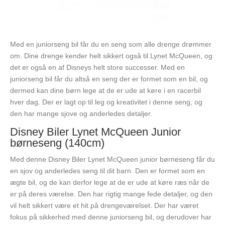
Med en juniorseng bil får du en seng som alle drenge drømmer
om. Dine drenge kender helt sikkert også til Lynet McQueen, og
det er også en af Disneys helt store successer. Med en
juniorseng bil får du altså en seng der er formet som en bil, og
dermed kan dine børn lege at de er ude at køre i en racerbil
hver dag. Der er lagt op til leg og kreativitet i denne seng, og
den har mange sjove og anderledes detaljer.
Disney Biler Lynet McQueen Junior
børneseng (140cm)
Med denne Disney Biler Lynet McQueen junior børneseng får du
en sjov og anderledes seng til dit barn. Den er formet som en
ægte bil, og de kan derfor lege at de er ude at køre ræs når de
er på deres værelse. Den har rigtig mange fede detaljer, og den
vil helt sikkert være et hit på drengeværelset. Der har været
fokus på sikkerhed med denne juniorseng bil, og derudover har