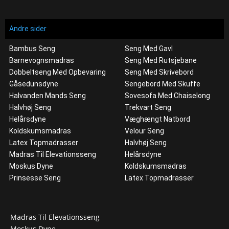
Andre sider
Bambus Seng
Seng Med Gavl
Barnevognsmadras
Seng Med Rutsjebane
Dobbeltseng Med Opbevaring
Seng Med Skrivebord
Gåsedunsdyne
Sengebord Med Skuffe
Halvanden Mands Seng
Sovesofa Med Chaiselong
Halvhøj Seng
Trekvart Seng
Helårsdyne
Væghængt Natbord
Koldskumsmadras
Velour Seng
Latex Topmadrasser
Halvhøj Seng
Madras Til Elevationsseng
Helårsdyne
Moskus Dyne
Koldskumsmadras
Prinsesse Seng
Latex Topmadrasser
Madras Til Elevationsseng
Moskus Dyne