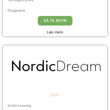
100 dages prøve
Prisgaranti
GÅ TIL BUTIK
Læs mere





Gratis Levering