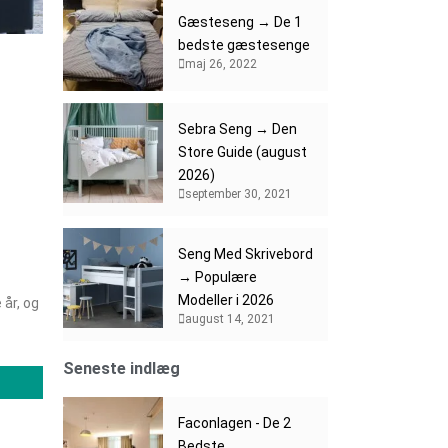
Gæsteseng → De 1
bedste gæstesenge
maj 26, 2022
Sebra Seng → Den
Store Guide (august
2026)
september 30, 2021
Seng Med Skrivebord
→ Populære
Modeller i 2026
år, og
august 14, 2021
Seneste indlæg
Faconlagen - De 2
Bedste