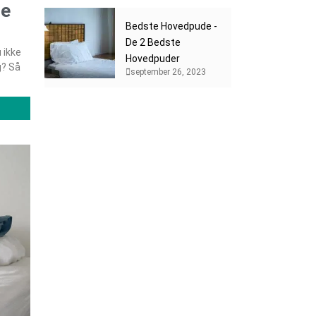
te
Bedste Hovedpude -
De 2 Bedste
 ikke
Hovedpuder
g? Så
september 26, 2023