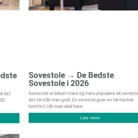
Sovestole → De Bedste
edste
Sovestole i 2026
Sovestole er blevet mere og mere populære de seneste 
il det
det forstår man godt. En sovestol giver en fantastisk
200-
komfort, når man skal have
Læs mere