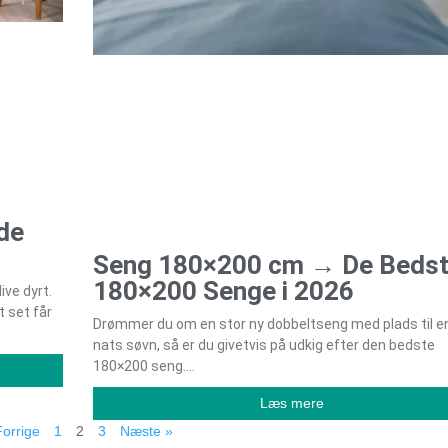
de
Seng 180×200 cm → De Beds
180×200 Senge i 2026
ive dyrt.
t set får
Drømmer du om en stor ny dobbeltseng med plads til e
nats søvn, så er du givetvis på udkig efter den bedste
180×200 seng.
Læs mere
Forrige
1
2
3
Næste »