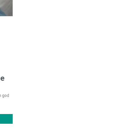
te
n god