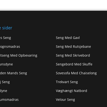
 sider
s Seng
Seng Med Gavl
vognsmadras
Seng Med Rutsjebane
ltseng Med Opbevaring
Seng Med Skrivebord
unsdyne
Sengebord Med Skuffe
nden Mands Seng
Sovesofa Med Chaiselong
j Seng
Trekvart Seng
dyne
Væghængt Natbord
kumsmadras
Velour Seng