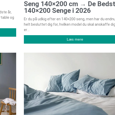
Seng 140×200 cm → De Beds
140×200 Senge i 2026
ste år,
rtable og
Er du på udkig efter en 140×200 seng, men har du endnu
helt besluttet dig for, hvilken model du skal anskaffe di
er
Læs mere