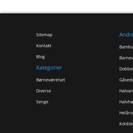
Andre
Sitemap
Kontakt
Bambu
Blog
Barne
Kategorier
Dobbe
Børneværelset
Gåsed
Diverse
Halva
Senge
Halvhø
Helårs
Kolds